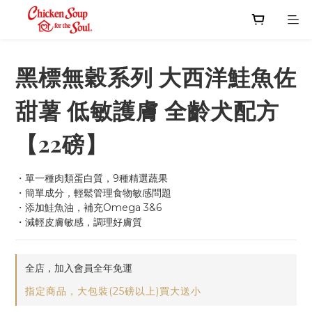
黑標無穀系列 大西洋鮭魚佐
甜薯 低敏護膚 全齡犬配方
【22磅】
・單一種肉類蛋白質，9種精選蔬果
・簡單成分，輕鬆管理食物敏感問題
・添加鮭魚油，補充Omega 3&6
・減輕皮膚敏感，調理好膚質
全店，加入會員全年免運
指定商品，大包裝(25磅以上)買大送小