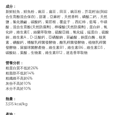
成分：
新鮮鮭魚，鯡魚粉，豌豆，扁豆，田豆，豌豆粉，芥花籽油(與綜
合生育酚混合保存)，甜薯，亞麻籽，天然香料，磷酸二鈣，天然
鹽，氯化膽鹼，碳酸鈣，菊苣根，覆盆子 ，西紅柿，藍莓，牛磺
酸，混合生育酚(天然防腐劑)，檸檬酸(天然防腐劑)，蛋白鋅，氧
化鋅，維生素E，絲蘭萃取物，硫酸亞鐵，氧化錳，錳蛋白，硫酸
銅，維生素A，D-泛酸鈣，亞硒酸鈉，菸鹼酸，銅蛋白酶，核黃
素，碘酸鈣，嗜酸乳桿菌發酵物，酪乳桿菌發酵物，植物乳桿菌
發酵物，屎腸球菌酵產物，維生素B1，維生素B6，維生素D3，
碳酸鈷，葉酸，生物素，維生素B12，迷迭香萃取物
營養分析：
粗蛋白質不低於26%
粗脂肪不低於14%
粗纖維不高於6%
灰份不高於10%
水分不高於10%
熱量：
3,515 kcal/kg
產地：